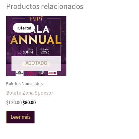
Productos relacionados
El
El
precio
precio
¡Oferta!
¡Oferta!
original
actual
era:
es:
$120.00.
$80.00.
AGOTADO
Boletos Nominados
Boleto Zona Sponsor
$
120.00
$
80.00
Leer más