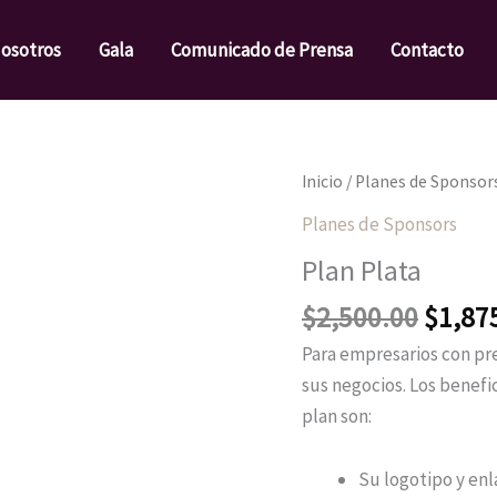
osotros
Gala
Comunicado de Prensa
Contacto
El
Inicio
/
Planes de Sponsor
precio
Planes de Sponsors
origin
Plan Plata
era:
$2,50
$
2,500.00
$
1,87
Para empresarios con p
sus negocios. Los benef
plan son:
Su logotipo y enla