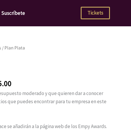
Tickets
Suscríbete
El
s
/ Plan Plata
precio
al
actual
es:
0.00.
$1,875.00.
5.00
resupuesto moderado y que quieren dar a conocer
icios que puedes encontrar para tu empresa en este
ce se añadirán a la página web de los Empy Awards.