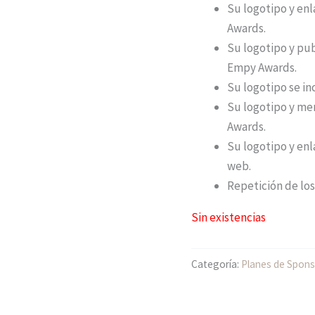
Su logotipo y enl
Awards.
Su logotipo y pub
Empy Awards.
Su logotipo se inc
Su logotipo y me
Awards.
Su logotipo y enla
web.
Repetición de lo
Sin existencias
Categoría:
Planes de Spons