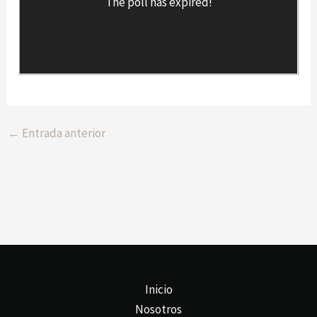
The poll has expired!
←
Entrada anterior
Inicio
Nosotros