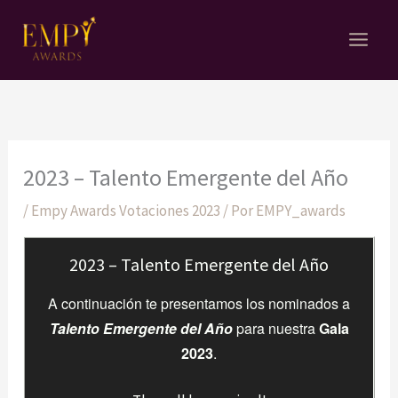
Ir
al
contenido
2023 – Talento Emergente del Año
/
Empy Awards Votaciones 2023
/ Por
EMPY_awards
2023 – Talento Emergente del Año
A continuación te presentamos los nominados a
Talento Emergente del Año
para nuestra
Gala
2023
.